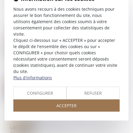
Nous avons recours à des cookies techniques pour
assurer le bon fonctionnement du site, nous
utilisons également des cookies soumis à votre
consentement pour collecter des statistiques de
visite.
Cliquez ci-dessous sur « ACCEPTER » pour accepter
04
FÉVR.
le dépôt de l'ensemble des cookies ou sur «
Prise en compte d’une obligation légale nouvelle pour
la fixation du loyer
CONFIGURER » pour choisir quels cookies
nécessitant votre consentement seront déposés
(cookies statistiques), avant de continuer votre visite
du site.
Plus d'informations
03
FÉVR.
Obligation d’emploi des travailleurs handicapés : du
nouveau
CONFIGURER
REFUSER
ACCEPTER
31
JANV.
Tribunaux des activités économiques : champs
d'application et barème de la contribution pour la
justice économique