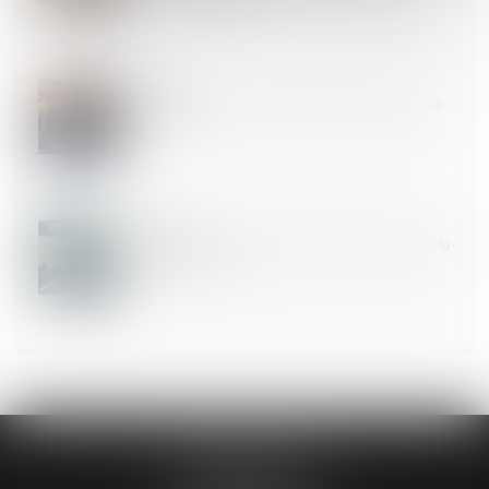
30
JANV.
Abus de majorité : cadre juridique, jurisprudence et
sanctions
29
JANV.
Lieu de prise de service : quel impact sur le calcul du
temps de travail ?
CABINET ASK
13 Avenue du Château d’Este