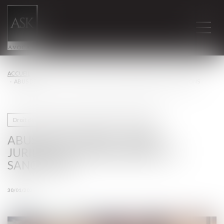
ACCUEIL
ABUS DE MAJORITÉ : CADRE JURIDIQUE, JURISPRUDENCE ET SANCTIONS
Droit des sociétés commerciales et professionnelles
ABUS DE MAJORITÉ : CADRE
JURIDIQUE, JURISPRUDENCE ET
SANCTIONS
30/01/2025