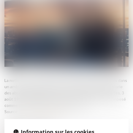
La notion d’abus de majorité a été introduite en droit français dans
un arrêt de 1961. Héritant de la notion prétorienne de la théorie
des abus de droit créée en 1915 (Cass, Chambre des requêtes, 3
août 1915, 00-02.378), l’abus de majorité s’est rapidement imposé
comme un outil efficace en droit des sociétés...
Source :
www.lemag-juridique.com
Information sur les cookies