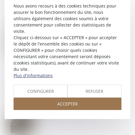
Nous avons recours à des cookies techniques pour
assurer le bon fonctionnement du site, nous
utilisons également des cookies soumis à votre
consentement pour collecter des statistiques de
visite.
Cliquez ci-dessous sur « ACCEPTER » pour accepter
16
DÉC.
Cotisation AGS au 1er janvier 2025
le dépôt de l'ensemble des cookies ou sur «
CONFIGURER » pour choisir quels cookies
nécessitant votre consentement seront déposés
(cookies statistiques), avant de continuer votre visite
du site.
Plus d'informations
16
DÉC.
CFE : déclarez la création ou la reprise d’un
établissement en 2024
CONFIGURER
REFUSER
ACCEPTER
12
DÉC.
Limites à la mise à la retraite d'office