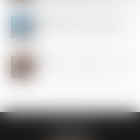
12
DÉC.
Responsabilité pour insuffisance d’actif : focus sur
le représentant permanent de la personne morale
10
DÉC.
Arrêts de travail : quelles solutions pour les réduire ?
CABINET ASK
13 Avenue du Château d’Este
64140 Billère