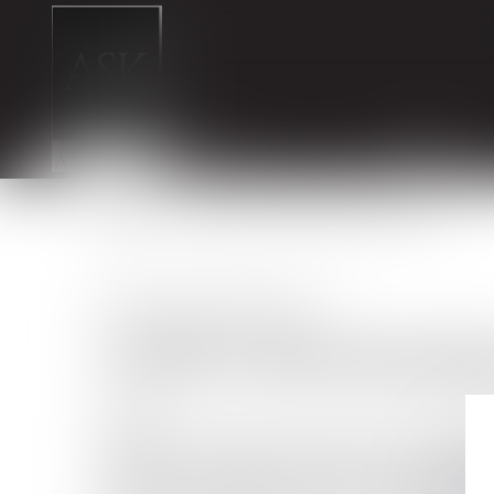
CABINET
ÉQUIPE
ACCUEIL
COMPTE PROFESSIONNEL DE PRÉVENTION (C2P)
Responsabilité accident du travail
COMPTE PROFESSIONNE
28/03/2025
L’employeur doit prévenir l’exposition aux risques prof
activités. Il a l'obligation d’évaluer et de déclarer c