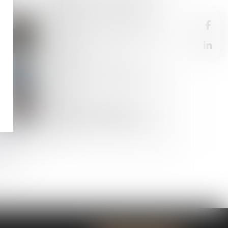
en jours : impact sur les heures
supplémentaires et indemnités
27
MARS
Compétence, pouvoir et sanction de
l’AMF : rappel de la Cour de
cassation
26
MARS
Quand mariage et droit des
sociétés riment avec association
forcée !
24
MARS
Prolongation du dispositif
d'abattement dont bénéficient les
dirigeants de PME partant à la
retraite