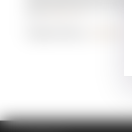
professionnels en vigueur dans le cadre du Compte p
exposition dépasse un certain seuil (C. trav. art. D 416
Source :
efl.businesscomm.fr