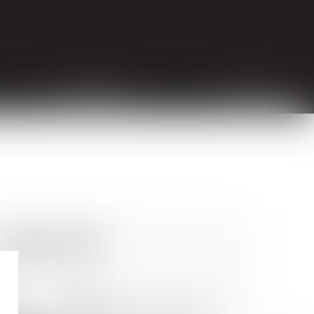
HONORAIRES
CONTACT
27
MARS
Nullité d'une convention de forfait