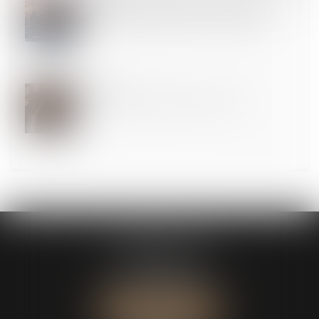
Procédure de « rescrit valeur » : pour les PME, le
silence de l’administration vaut acceptation
29
JUIN
La réduction générale dégressive unique
CABINET ASK
13 Avenue du Château d’Este
64140 Billère
Tél :
05 59 83 88 25
NOUS LOCALISER