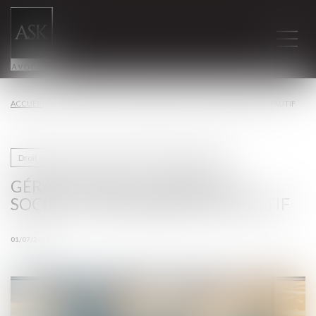
ACCUEIL
GÉRANT DE SARL : CRÉER UNE SOCIÉTÉ CONCURRENTE EST FAUTIF
Droit des sociétés commerciales et professionnelles
GÉRANT DE SARL : CRÉER UNE
SOCIÉTÉ CONCURRENTE EST FAUTIF
01/07/2026