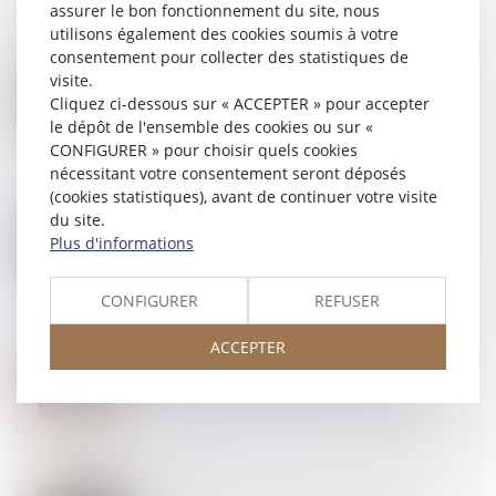
assurer le bon fonctionnement du site, nous
utilisons également des cookies soumis à votre
consentement pour collecter des statistiques de
01
JUIL.
visite.
Obligation de formation : le manquement de
Cliquez ci-dessous sur « ACCEPTER » pour accepter
l'employeur n'ouvre pas automatiquement droit à
réparation !
le dépôt de l'ensemble des cookies ou sur «
CONFIGURER » pour choisir quels cookies
nécessitant votre consentement seront déposés
(cookies statistiques), avant de continuer votre visite
01
JUIL.
du site.
Gérant de SARL : créer une société concurrente est
Plus d'informations
fautif
CONFIGURER
REFUSER
ACCEPTER
30
JUIN
Un processus irréversible de départ des lieux du
locataire fait obstacle au repentir du bailleur
29
JUIN