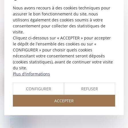
Nous avons recours à des cookies techniques pour
assurer le bon fonctionnement du site, nous
utilisons également des cookies soumis à votre
consentement pour collecter des statistiques de
visite.
Cliquez ci-dessous sur « ACCEPTER » pour accepter
06
MARS
le dépôt de l'ensemble des cookies ou sur «
Liquidation judiciaire de l'employeur : quid des
cotisations de mutuelle pour le salarié ?
CONFIGURER » pour choisir quels cookies
nécessitant votre consentement seront déposés
(cookies statistiques), avant de continuer votre visite
du site.
Plus d'informations
05
MARS
Licenciement pour inaptitude : quand l’employeur
est-il dispensé de rechercher un reclassement ?
CONFIGURER
REFUSER
ACCEPTER
04
MARS
Le remboursement du compte courant d’associé est
distinct de l’obligation de la société de régler le prix
des parts rachetées !