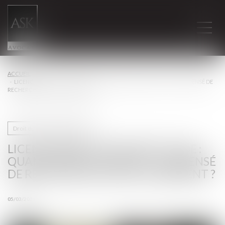
ACCUEIL
LICENCIEMENT POUR INAPTITUDE : QUAND L’EMPLOYEUR EST-IL DISPENSÉ DE
RECHERCHER UN RECLASSEMENT ?
Droit du travail - Employeurs
LICENCIEMENT POUR INAPTITUDE :
QUAND L’EMPLOYEUR EST-IL DISPENSÉ
DE RECHERCHER UN RECLASSEMENT ?
05/03/2025