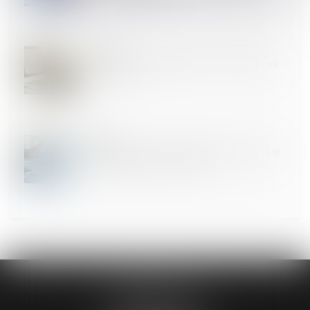
27
FÉVR.
Prescription et requalification en CDI : attention au
délai d’un an !
27
FÉVR.
L’instance en cours ne peut reprendre qu’après une
déclaration de créance valable
CABINET ASK
13 Avenue du Château d’Este