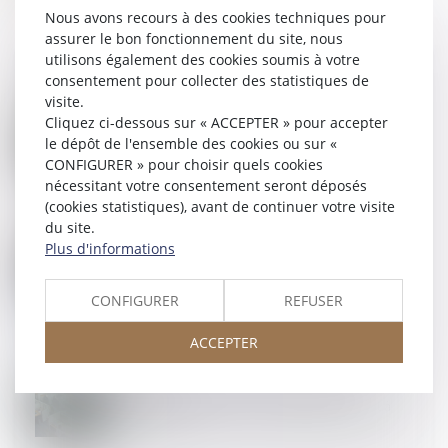
Nous avons recours à des cookies techniques pour
assurer le bon fonctionnement du site, nous
utilisons également des cookies soumis à votre
consentement pour collecter des statistiques de
visite.
03
JUIL.
Cliquez ci-dessous sur « ACCEPTER » pour accepter
Arrêt maladie : rupture conventionnelle et
le dépôt de l'ensemble des cookies ou sur «
discrimination
CONFIGURER » pour choisir quels cookies
nécessitant votre consentement seront déposés
(cookies statistiques), avant de continuer votre visite
du site.
Plus d'informations
02
JUIL.
Liquidation : l’investisseur peut agir pour son
préjudice propre
CONFIGURER
REFUSER
ACCEPTER
01
JUIL.
Obligation de formation : le manquement de
l'employeur n'ouvre pas automatiquement droit à
réparation !