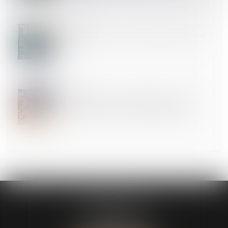
01
JUIL.
Gérant de SARL : créer une société concurrente est
fautif
30
JUIN
Un processus irréversible de départ des lieux du
locataire fait obstacle au repentir du bailleur
CABINET ASK
13 Avenue du Château d’Este
64140 Billère