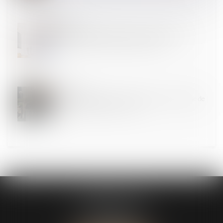
25
SEPT.
Le télétravail à l'étranger sans autorisation de
l'employeur constitue une faute grave
25
SEPT.
Plus que quelques jours pour opter pour le régime de
l'auto-entrepreneur en 2025
CABINET ASK
13 Avenue du Château d’Este
64140 Billère