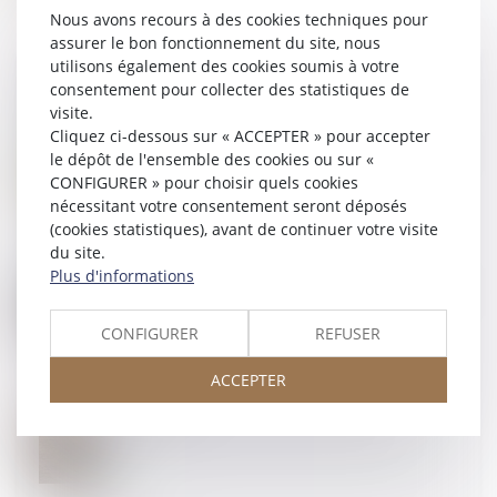
Nous avons recours à des cookies techniques pour
assurer le bon fonctionnement du site, nous
utilisons également des cookies soumis à votre
consentement pour collecter des statistiques de
visite.
30
SEPT.
Cliquez ci-dessous sur « ACCEPTER » pour accepter
Nullité de la clause contractuelle visant à reporter
le dépôt de l'ensemble des cookies ou sur «
automatiquement la charge de la réparation de
CONFIGURER » pour choisir quels cookies
l'accident sur l'employeur
nécessitant votre consentement seront déposés
(cookies statistiques), avant de continuer votre visite
du site.
Plus d'informations
27
SEPT.
Insaisissabilité de la résidence principale : jusqu’à
quand est-elle applicable ?
CONFIGURER
REFUSER
ACCEPTER
26
SEPT.
La fixation et la révision du loyer commercial