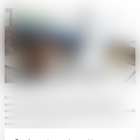
En l’espèce, le liquidateur d’une société placée en liquidation
judiciaire avait recherché la responsabilité du président et
actionnaire unique de celle-ci, pour insuffisance d’actif, et demandé
qu’une sanction personnelle soit prononcée à son encontre...
Source :
www.lemag-juridique.com