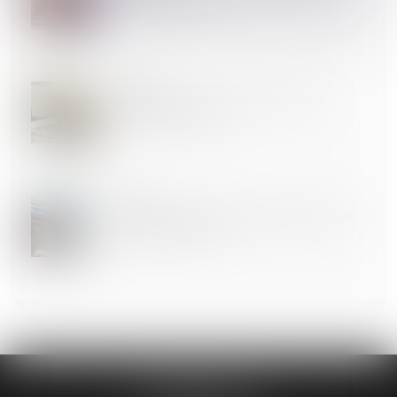
juge-commissaire
02
JANV.
Des messages privés... pas si privés sur un
téléphone professionnel
31
DÉC.
Fin de la procédure de continuité du guichet unique
au 31 décembre 2024
CABINET ASK