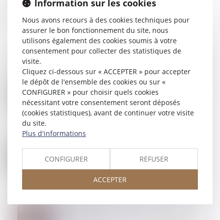
Information sur les cookies
Nous avons recours à des cookies techniques pour
assurer le bon fonctionnement du site, nous
utilisons également des cookies soumis à votre
consentement pour collecter des statistiques de
visite.
Cliquez ci-dessous sur « ACCEPTER » pour accepter
le dépôt de l'ensemble des cookies ou sur «
09
JANV.
Précisions sur la responsabilité pour insuffisance
CONFIGURER » pour choisir quels cookies
d’actif, la faute de gestion et l’interdiction de gérer
nécessitant votre consentement seront déposés
(cookies statistiques), avant de continuer votre visite
du site.
Plus d'informations
08
JANV.
Dépôt des formalités d’entreprises en cas de
CONFIGURER
REFUSER
difficulté grave : nouvelles dispositions
ACCEPTER
03
JANV.
Action en revendication : précisions sur le rôle du