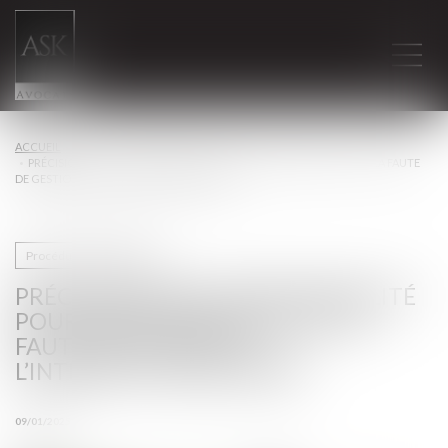
ACCUEIL
PRÉCISIONS SUR LA RESPONSABILITÉ POUR INSUFFISANCE D’ACTIF, LA FAUTE
DE GESTION ET L’INTERDICTION DE GÉRER
Procédures collectives
PRÉCISIONS SUR LA RESPONSABILITÉ
POUR INSUFFISANCE D’ACTIF, LA
FAUTE DE GESTION ET
L’INTERDICTION DE GÉRER
09/01/2025