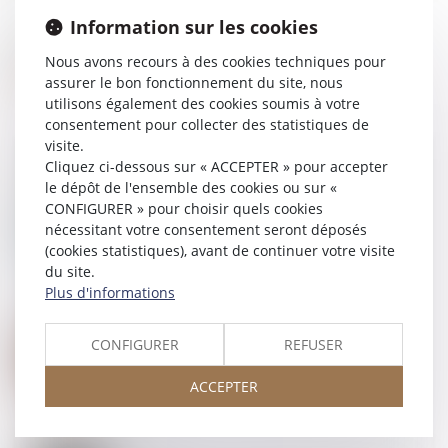
Information sur les cookies
Nous avons recours à des cookies techniques pour
assurer le bon fonctionnement du site, nous
utilisons également des cookies soumis à votre
consentement pour collecter des statistiques de
visite.
Cliquez ci-dessous sur « ACCEPTER » pour accepter
le dépôt de l'ensemble des cookies ou sur «
CONFIGURER » pour choisir quels cookies
23
MAI
Clauses attributives de juridiction : attention à la
nécessitant votre consentement seront déposés
langue du renvoi aux CGV
(cookies statistiques), avant de continuer votre visite
du site.
Plus d'informations
23
MAI
CONFIGURER
REFUSER
Les taux 2025 des cotisations AT/MP sont enfin
publiés !
ACCEPTER