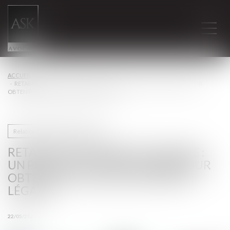
ACCUEIL
RETARD DE PAIEMENT DU SALAIRE : UN PRÉJUDICE À DÉMONTRER POUR
OBTENIR PLUS QUE LES INTÉRÊTS LÉGAUX
Relation individuelles au travail
RETARD DE PAIEMENT DU SALAIRE :
UN PRÉJUDICE À DÉMONTRER POUR
OBTENIR PLUS QUE LES INTÉRÊTS
LÉGAUX
22/05/2025