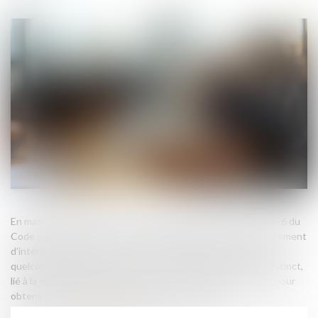
En matière de paiement d’une somme d’argent, l’article 1231-6 du
Code civil prévoit que le retard entraîne de plein droit le versement
d’intérêts moratoires, sans que le créancier ait à prouver un
quelconque préjudice. Toutefois, s’il invoque un préjudice distinct,
lié à la mauvaise foi du débiteur, il doit en apporter la preuve pour
obtenir des dommages-intérêts supplémentaires...
Source :
www.lemag-juridique.com