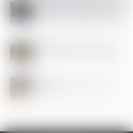
22
MAI
Ni licenciement sans administrateur, ni paiement de
créance antérieure : la procédure collective s’impose
!
22
MAI
Retard de paiement du salaire : un préjudice à
démontrer pour obtenir plus que les intérêts légaux
20
MAI
Pas de diminution de loyer sans absence de
contrepartie !