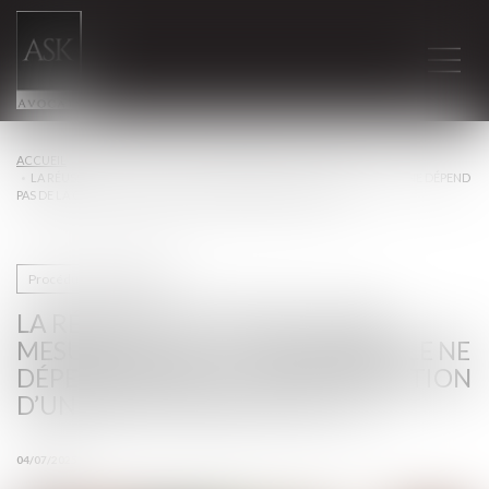
ACCUEIL
LA RÉUSSITE OU L’ÉCHEC D’UNE MESURE DE FAILLITE PERSONNELLE NE DÉPEND
PAS DE LA CARACTÉRISATION D’UNE INSUFFISANCE D’ACTIF !
Procédures collectives
LA RÉUSSITE OU L’ÉCHEC D’UNE
MESURE DE FAILLITE PERSONNELLE NE
DÉPEND PAS DE LA CARACTÉRISATION
D’UNE INSUFFISANCE D’ACTIF !
04/07/2025