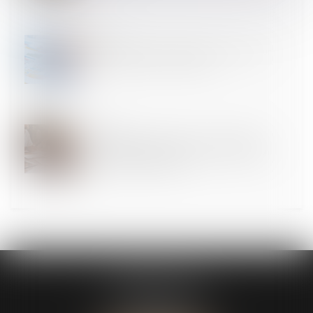
07
JUIL.
Bien anticiper sa transmission, un enjeu majeur
pour les entreprises franciliennes
04
JUIL.
La réussite ou l’échec d’une mesure de faillite
personnelle ne dépend pas de la caractérisation
d’une insuffisance d’actif !
CABINET ASK
13 Avenue du Château d’Este
64140 Billère