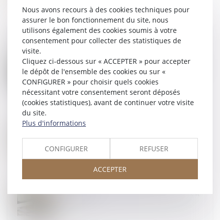
Nous avons recours à des cookies techniques pour
assurer le bon fonctionnement du site, nous
utilisons également des cookies soumis à votre
consentement pour collecter des statistiques de
visite.
Cliquez ci-dessous sur « ACCEPTER » pour accepter
09
JUIL.
Prise d’acte et discrimination syndicale : la Cour de
le dépôt de l'ensemble des cookies ou sur «
cassation rappelle le niveau de preuve exigé
CONFIGURER » pour choisir quels cookies
nécessitant votre consentement seront déposés
(cookies statistiques), avant de continuer votre visite
du site.
Plus d'informations
08
JUIL.
Retour sur l’obligation du bailleur de garantir une
jouissance paisible des locaux
CONFIGURER
REFUSER
ACCEPTER
07
JUIL.
Apprentissage : la participation des employeurs est
fixée à 750 €