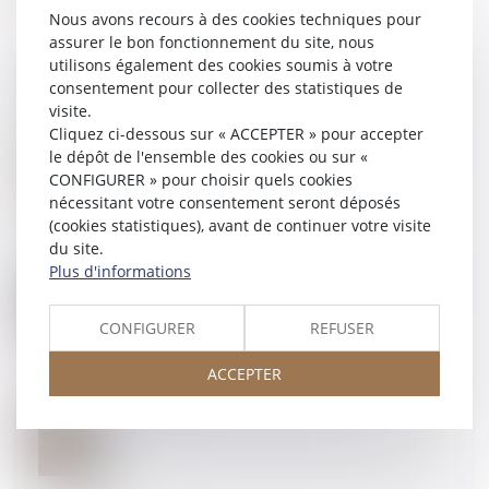
Nous avons recours à des cookies techniques pour
assurer le bon fonctionnement du site, nous
utilisons également des cookies soumis à votre
consentement pour collecter des statistiques de
visite.
30
SEPT.
Cliquez ci-dessous sur « ACCEPTER » pour accepter
Nullité de la clause contractuelle visant à reporter
le dépôt de l'ensemble des cookies ou sur «
automatiquement la charge de la réparation de
CONFIGURER » pour choisir quels cookies
l'accident sur l'employeur
nécessitant votre consentement seront déposés
(cookies statistiques), avant de continuer votre visite
du site.
Plus d'informations
27
SEPT.
Insaisissabilité de la résidence principale : jusqu’à
quand est-elle applicable ?
CONFIGURER
REFUSER
ACCEPTER
26
SEPT.
La fixation et la révision du loyer commercial