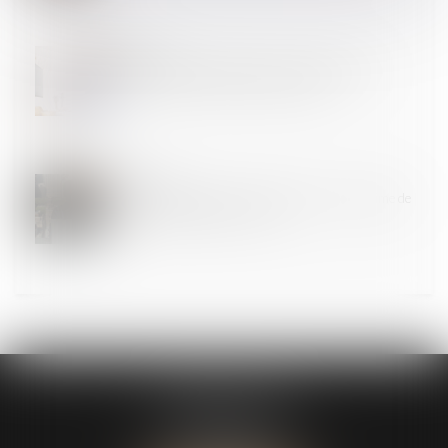
25
SEPT.
Le télétravail à l'étranger sans autorisation de
l'employeur constitue une faute grave
25
SEPT.
Plus que quelques jours pour opter pour le régime de
l'auto-entrepreneur en 2025
CABINET ASK
13 Avenue du Château d’Este
64140 Billère