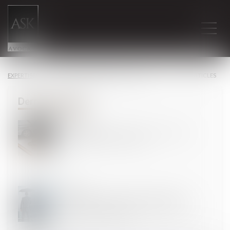
EXPERTISES
DROIT DE LA PROPRIÉTÉ INTELLECTUELLE
TOUS LES ARTICLES
27
AOÛT
Adieu carte verte : tout savoir sur le 'mémo' à
télécharger de votre assureur
30
JUIL.
Dommages causées par des catastrophes
naturelles : quel est le point de départ pour une
action en indemnisation ?