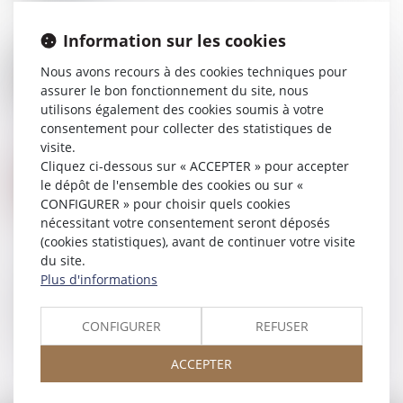
Information sur les cookies
23
JUIL.
Assurance-vie, capitalisation et PER : modernisation
Nous avons recours à des cookies techniques pour
de l'univers d'investissement
assurer le bon fonctionnement du site, nous
utilisons également des cookies soumis à votre
consentement pour collecter des statistiques de
visite.
16
JUIL.
Cliquez ci-dessous sur « ACCEPTER » pour accepter
Paiement de dommages-intérêts par un assureur
le dépôt de l'ensemble des cookies ou sur «
responsabilité civile : rappel de la portée de la
subrogation conventionnelle
CONFIGURER » pour choisir quels cookies
nécessitant votre consentement seront déposés
(cookies statistiques), avant de continuer votre visite
du site.
02
JUIL.
Plus d'informations
Contrats d’assurance vie et de capitalisation : un
devoir de conseil et d’information qui s’inscrit dans
la durée
CONFIGURER
REFUSER
ACCEPTER