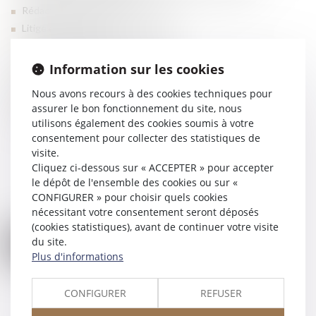
Rédaction de pacte d’actionnaires
Litige entre Associés
Contentieux des cessions de titres
Dissolution et liquidation de société
Information sur les cookies
Cession/Acquisition de fonds de commerce ou branches
Nous avons recours à des cookies techniques pour
d’activités, location gérance
assurer le bon fonctionnement du site, nous
Cession/Acquisition de parts sociales ou d’actions
utilisons également des cookies soumis à votre
consentement pour collecter des statistiques de
visite.
Cliquez ci-dessous sur « ACCEPTER » pour accepter
le dépôt de l'ensemble des cookies ou sur «
CONFIGURER » pour choisir quels cookies
nécessitant votre consentement seront déposés
(cookies statistiques), avant de continuer votre visite
du site.
Plus d'informations
CONFIGURER
REFUSER